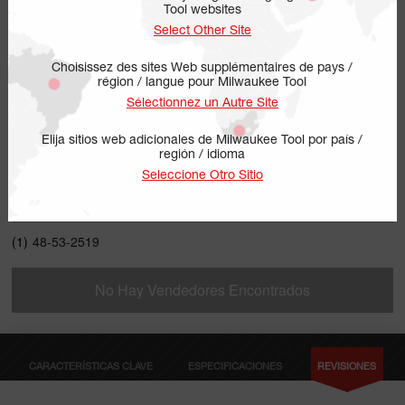
Tool websites
Select Other Site
Choisissez des sites Web supplémentaires de pays /
région / langue pour Milwaukee Tool
Sélectionnez un Autre Site
Elija sitios web adicionales de Milwaukee Tool por país /
región / idioma
48-53-2519
Seleccione Otro Sitio
INCLUYE
(1)
48-53-2519
No Hay Vendedores Encontrados
CARACTERÍSTICAS CLAVE
ESPECIFICACIONES
REVISIONES