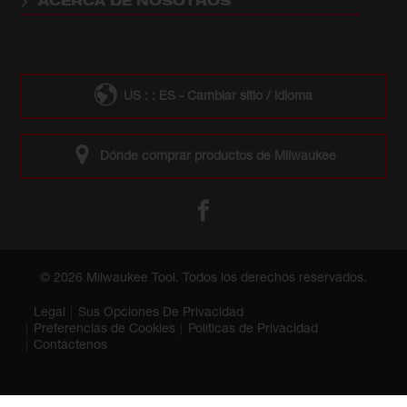
ACERCA DE NOSOTROS
US : : ES - Cambiar sitio / idioma
Dónde comprar productos de Milwaukee
© 2026 Milwaukee Tool. Todos los derechos reservados.
Legal
Sus Opciones De Privacidad
Preferencias de Cookies
Políticas de Privacidad
Contáctenos