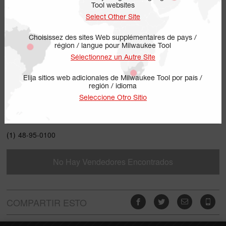
Tool websites
Select Other Site
Choisissez des sites Web supplémentaires de pays /
région / langue pour Milwaukee Tool
Sélectionnez un Autre Site
Elija sitios web adicionales de Milwaukee Tool por país /
región / idioma
48-95-0100
Seleccione Otro Sitio
INCLUYE
(1)
48-95-0100
No Hay Vendedores Encontrados
COMPARTIR ESTO