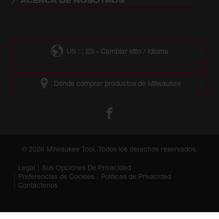
ACERCA DE NOSOTROS
US : : ES - Cambiar sitio / idioma
Dónde comprar productos de Milwaukee
© 2026 Milwaukee Tool. Todos los derechos reservados.
Legal
Sus Opciones De Privacidad
Preferencias de Cookies
Políticas de Privacidad
Contáctenos