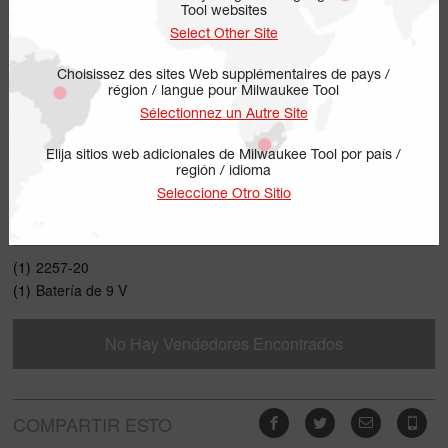
Tool websites
Select Other Site
Choisissez des sites Web supplémentaires de pays /
région / langue pour Milwaukee Tool
Sélectionnez un Autre Site
Elija sitios web adicionales de Milwaukee Tool por país /
región / idioma
2257-20
Seleccione Otro Sitio
INCLUYE
(1)
2257-20
(1)
Batería de 9 V
No Hay Vendedores Encontrados
COMPARTIR ESTO