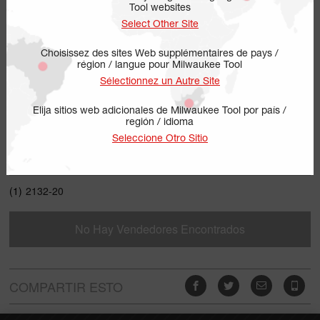
Tool websites
Select Other Site
Choisissez des sites Web supplémentaires de pays /
région / langue pour Milwaukee Tool
Sélectionnez un Autre Site
Elija sitios web adicionales de Milwaukee Tool por país /
región / idioma
2132-20
Seleccione Otro Sitio
INCLUYE
(1)
2132-20
No Hay Vendedores Encontrados
COMPARTIR ESTO