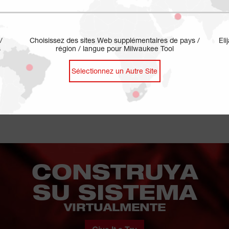
/
Choisissez des sites Web supplémentaires de pays /
Eli
s
région / langue pour Milwaukee Tool
Sélectionnez un Autre Site
CONSTRUYA
SU SISTEMA
VIRTUALMENTE