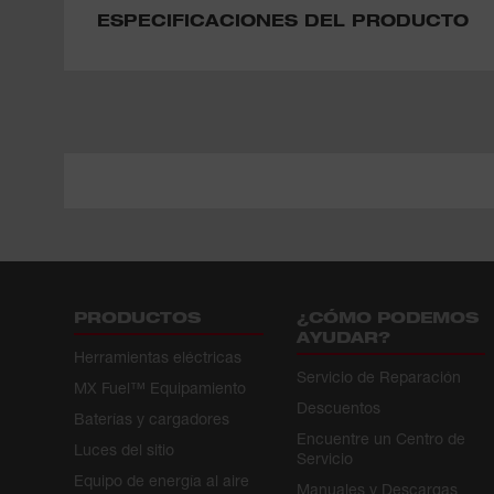
ESPECIFICACIONES DEL PRODUCTO
PRODUCTOS
¿CÓMO PODEMOS
AYUDAR?
Herramientas eléctricas
Servicio de Reparación
MX Fuel™ Equipamiento
Descuentos
Baterías y cargadores
Encuentre un Centro de
Luces del sitio
Servicio
Equipo de energía al aire
Manuales y Descargas