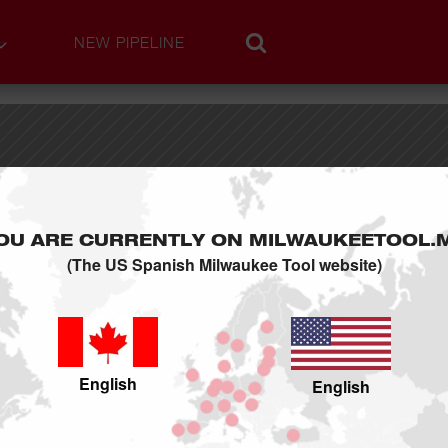
NEW PIPELINE
49-66-6803
INCLUYE
OU ARE CURRENTLY ON MILWAUKEETOOL.
(1)
49-66-6803
(The US Spanish Milwaukee Tool website)
No Hay Vendedores Encontr
English
English
COMPARTIR ESTO