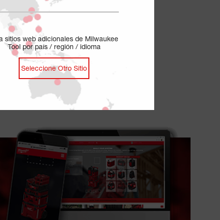
ja sitios web adicionales de Milwaukee
Tool por país / región / idioma
Seleccione Otro Sitio