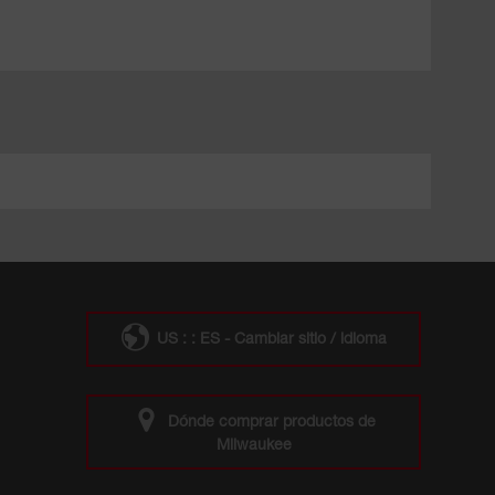
US : : ES - Cambiar sitio / idioma
Dónde comprar productos de
Milwaukee