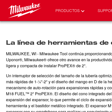
PRODUCTOS
SUPPO
La línea de herramientas de
MILWAUKEE, WI - Milwaukee Tool continúa proporcionando 
Uponor®, Milwaukee® ofrece otro avance en la productivida
ligera y compacta de instalar ProPEX® de 2".
Un interruptor de selección del tamaño de la tubería opti
más rápidas de 1-¼"-2" y el diseño del mango en D de la he
mecanismo de auto-rotación para expansiones rápidas y co
M18 FUEL™ 2" ProPEX®. El diseño del cono integrado del nue
expansión del expansor, lo que permite el ciclo de expansió
herramienta y el bastidor metálico integrado. El expan
expansor con su smartphone para realizar un seguimiento 