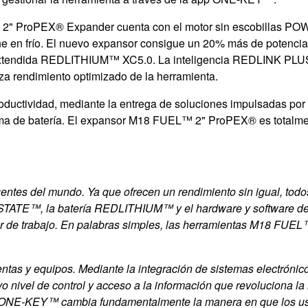
2" ProPEX® Expander cuenta con el motor sin escobillas
e en frío. El nuevo expansor consigue un 20% más de potencia 
d extendida REDLITHIUM™ XC5.0.
La inteligencia REDLINK PLUS
iza
rendimiento optimizado de la herramienta.
uctividad, mediante la entrega de soluciones impulsadas por e
tema de batería. El expansor M18 FUEL™ 2" ProPEX® es totalme
gentes del mundo. Ya que ofrecen un rendimiento sin igual, to
RSTATE™, la batería REDLITHIUM™ y el hardware y software d
ar de trabajo. En palabras simples, las herramientas M18 FUEL
entas y equipos. Mediante la integración de sistemas electrónic
ivel de control y acceso a la información que revoluciona la 
 de ONE-KEY™ cambia fundamentalmente la manera en que los us