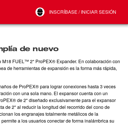
Your Account
INSCRÍBASE / INICIAR SESIÓN
Conectar
Cerrar sesión
mplía de nuevo
uevo M18 FUEL™ 2" ProPEX® Expander. En colaboración con
nea de herramientas de expansión es la forma más rápida,
tamaños de ProPEX® para lograr conexiones hasta 3 veces
eración con una sola mano. El expansor cuenta con un
ProPEX® de 2" diseñado exclusivamente para el expansor
e 2" al reducir la longitud del recorrido del cono de
rcionan los engranajes totalmente metálicos de la
 permite a los usuarios conectar de forma inalámbrica su