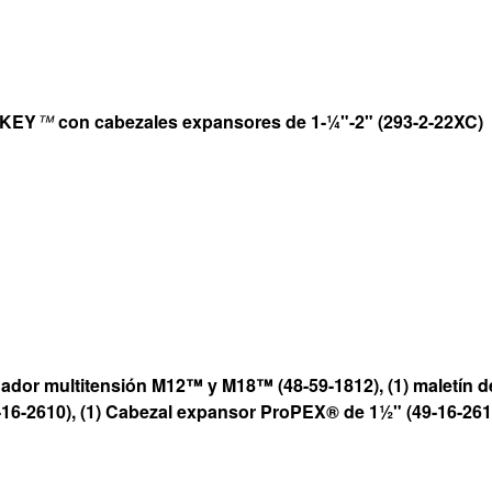
-KEY
™
con cabezales expansores de 1-¼"-2" (293-2-22XC)
rgador multitensión M12™ y M18™ (48-59-1812), (1) maletín
-16-2610), (1) Cabezal expansor ProPEX® de 1½" (49-16-261