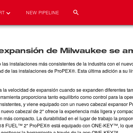
RT
NEW PIPELINE
 expansión de Milwaukee se a
las instalaciones más consistentes de la industria con el n
d de las instalaciones de ProPEX®. Esta última adición a su lí
miza la velocidad de expansión cuando se expanden diferentes 
rramienta proporciona tanto equilibrio como control para la op
nsistentes, y viene equipado con un nuevo cabezal expansor 
vo cabezal de 2" ofrece la experiencia más ligera y compacta d
n más compacto. La durabilidad en el lugar de trabajo la propo
sor M18 FUEL™ 2" ProPEX® está equipado con ONE-KEY
™, lo que
y gestionar la herramienta a través de la app ONE-KEY™.