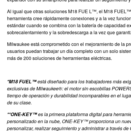
Al igual que otras soluciones M18 FUE
L™, el M18 FUEL™ 
herramienta cree rápidamente conexiones y a la vez funcion
estándar cuando se combina con la batería de capacida
sobrecalentamiento y la sobredescarga a la vez que garant
Milwaukee está comprometido con el mejoramiento de la prod
usuarios puedan trabajar un día completo con un solo sis
más de 200 soluciones de herramientas eléctricas.
*M18 FUEL™
está diseñado para los trabajadores más exi
exclusivas de Milwaukee®: el motor sin escobillas POWE
tiempo de operación y durabilidad incomparables en el lug
de su clase.
**ONE-KEY™
es la primera plataforma digital para herrami
personalizado en la nube, ONE-KEY™ proporciona un nuevo n
personalizar, realizar seguimiento y administrar a través