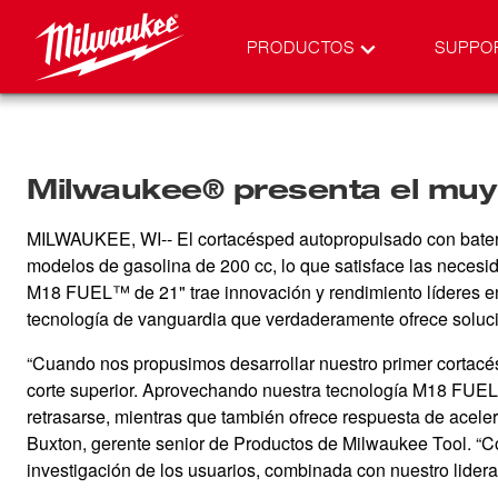
PRODUCTOS
SUPPO
Milwaukee® presenta el muy
MILWAUKEE, WI-- El cortacésped autopropulsado con bater
modelos de gasolina de 200 cc, lo que satisface las necesi
M18 FUEL™ de 21" trae innovación y rendimiento líderes en
tecnología de vanguardia que verdaderamente ofrece soluci
“Cuando nos propusimos desarrollar nuestro primer cortacé
corte superior. Aprovechando nuestra tecnología M18 FUEL™,
retrasarse, mientras que también ofrece respuesta de aceler
Buxton, gerente senior de Productos de Milwaukee Tool. “Co
investigación de los usuarios, combinada con nuestro lider