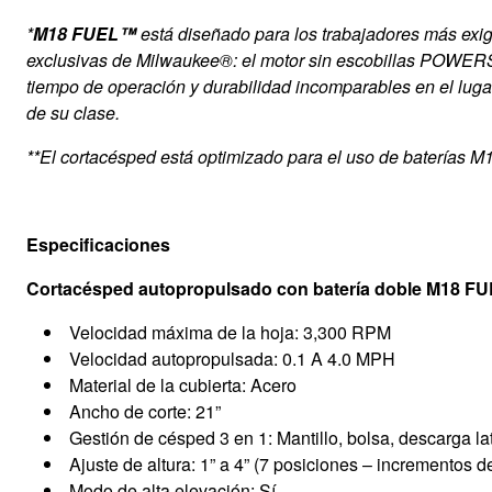
*
M18 FUEL™
está diseñado para los trabajadores más exi
exclusivas de Milwaukee®: el motor sin escobillas POWE
tiempo de operación y durabilidad incomparables en el lug
de su clase.
**El cortacésped está optimizado para el uso de baterías
M1
Especificaciones
Cortacésped autopropulsado con batería doble M18 F
Velocidad máxima de la hoja: 3,300 RPM
Velocidad autopropulsada: 0.1 A 4.0 MPH
Material de la cubierta: Acero
Ancho de corte: 21”
Gestión de césped 3 en 1: Mantillo, bolsa, descarga la
Ajuste de altura: 1” a 4” (7 posiciones – incrementos d
Modo de alta elevación: Sí