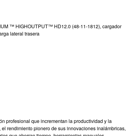
ITHIUM ™ HIGHOUTPUT™ HD12.0 (48-11-1812), cargador
ga lateral trasera
n profesional que incrementan la productividad y la
el rendimiento pionero de sus innovaciones inalámbricas,
sorios que ahorran tiempo, herramientas manuales