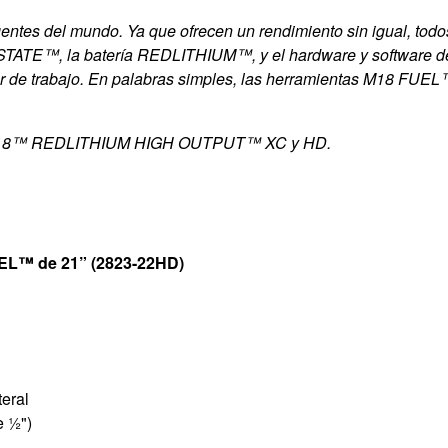
gentes del mundo. Ya que ofrecen un rendimiento sin igual, to
RSTATE™, la batería REDLITHIUM™, y el hardware y software 
ar de trabajo. En palabras simples, las herramientas M18 FUEL
8™ REDLITHIUM HIGH OUTPUT™ XC y HD.
UEL™ de 21” (2823-22HD)
teral
e ½")