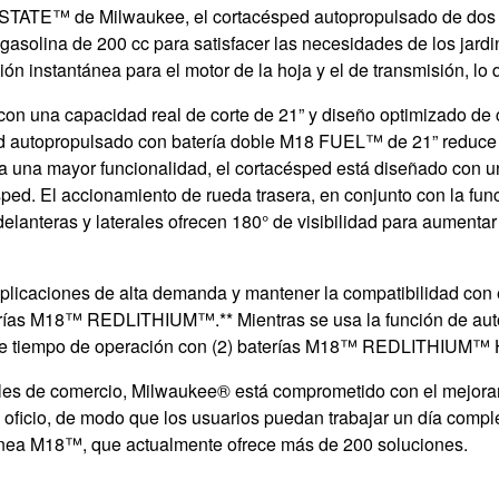
STATE™ de Milwaukee, el cortacésped autopropulsado de dos 
gasolina de 200 cc para satisfacer las necesidades de los ja
n instantánea para el motor de la hoja y el de transmisión, lo 
e con una capacidad real de corte de 21” y diseño optimizado de
d autopropulsado con batería doble M18 FUEL™ de 21” reduce 
a una mayor funcionalidad, el cortacésped está diseñado con un
sped. El accionamiento de rueda trasera, en conjunto con la fun
elanteras y laterales ofrecen 180° de visibilidad para aumentar 
 aplicaciones de alta demanda y mantener la compatibilidad con 
ías M18™ REDLITHIUM™.** Mientras se usa la función de autopr
os de tiempo de operación con (2) baterías M18™ REDLITHI
ales de comercio, Milwaukee® está comprometido con el mejoram
 oficio, de modo que los usuarios puedan trabajar un día compl
ínea M18™, que actualmente ofrece más de 200 soluciones.