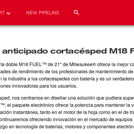
RT
NEW PIPELINE
 anticipado cortacésped M18
ía doble M18 FUEL™ de 21" de Milwaukee® ofrece la mejor cal
dades de rendimiento de los profesionales de mantenimiento de
 la industria a los cortacéspedes con batería y es un verdader
ones innovadoras para los usuarios.
sped, nos centramos en diseñar una solución que pudiera supera
 el paquete electrónico ofrece la potencia para mantener la ve
ación instantánea, tanto en el motor de la hoja como en el de tr
ntinuaremos ofreciendo innovación en el mercado de equipos elé
azgo en tecnología de baterías, motores y componentes electrón