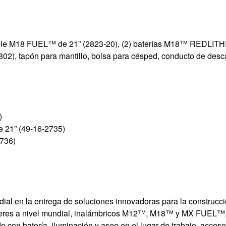
doble M18 FUEL™ de 21” (2823-20), (2) baterías M18™ REDL
2), tapón para mantillo, bolsa para césped, conducto de descar
)
 21” (49-16-2735)
736)
al en la entrega de soluciones innovadoras para la construcció
deres a nivel mundial, inalámbricos M12™, M18™ y MX FUEL™, 
do con batería, iluminación y aseo en el lugar de trabajo, acce