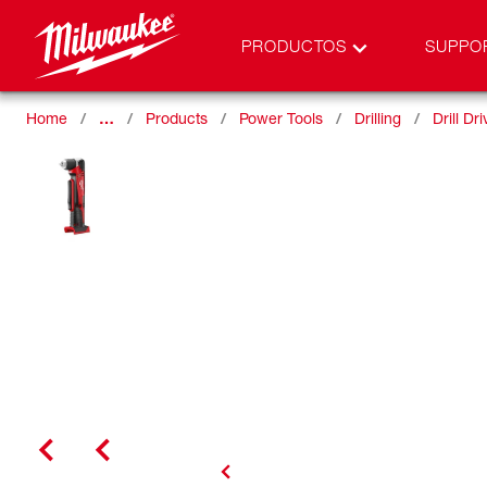
PRODUCTOS
SUPPO
Home
…
Products
Power Tools
Drilling
Drill Dr