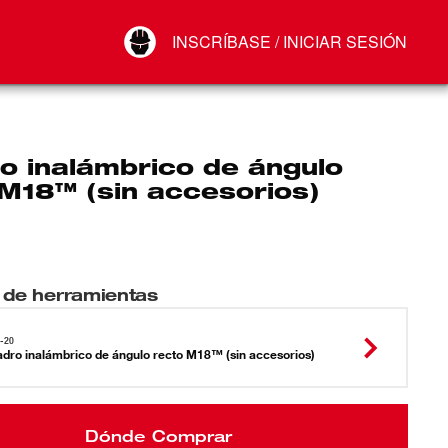
Your Account
INSCRÍBASE / INICIAR SESIÓN
Conectar
Cerrar sesión
o inalámbrico de ángulo
 M18™ (sin accesorios)
 de herramientas
-20
adro inalámbrico de ángulo recto M18™ (sin accesorios)
Dónde Comprar