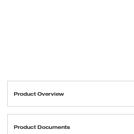
Product Overview
El taladro/destornillador de ángulo recto de 18 V más 
perfil total de solo 3-3/4", el taladro inalámbrico de án
es una solución potente y compacta para perforar y ator
Product Documents
primer embrague electrónico de la industria, 12 ajustes