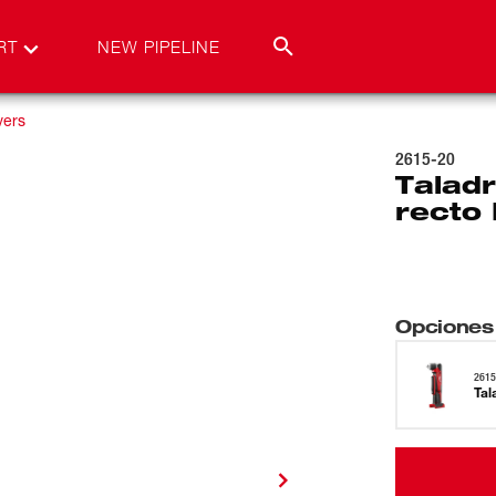
RT
NEW PIPELINE
ivers
2615-20
Taladr
recto
Opciones
2615
Tal