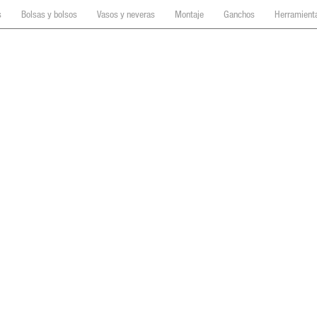
s
Bolsas y bolsos
Vasos y neveras
Montaje
Ganchos
Herramienta
Cajas de herramientas
on ruedas
48-22-8428