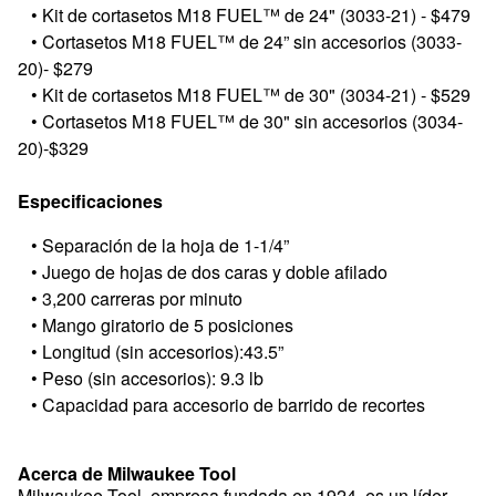
•
Kit de cortasetos M18 FUEL™ de 24" (3033-21) - $479
•
Cortasetos M18 FUEL™ de 24” sin accesorios (3033-
20)- $279
•
Kit de cortasetos M18 FUEL™ de 30" (3034-21) - $529
•
Cortasetos M18 FUEL™ de 30" sin accesorios (3034-
20)-$329
Especificaciones
•
Separación de la hoja de 1-1/4”
•
Juego de hojas de dos caras y doble afilado
•
3,200 carreras por minuto
•
Mango giratorio de 5 posiciones
•
Longitud (sin accesorios):43.5”
•
Peso (sin accesorios): 9.3 lb
•
Capacidad para accesorio de barrido de recortes
Acerca de Milwaukee Tool
Milwaukee Tool, empresa fundada en 1924, es un líder