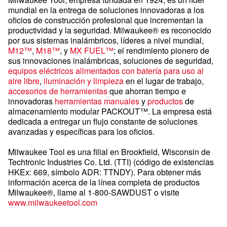
mundial en la entrega de soluciones innovadoras a los
oficios de construcción profesional que incrementan la
productividad y la seguridad. Milwaukee® es reconocido
por sus sistemas inalámbricos, líderes a nivel mundial,
M12™
,
M18™
, y
MX FUEL™
; el rendimiento pionero de
sus innovaciones inalámbricas, soluciones de seguridad,
equipos eléctricos alimentados con batería para uso al
aire libre
,
iluminación y limpieza
en el lugar de trabajo,
accesorios de herramientas
que ahorran tiempo e
innovadoras
herramientas manuales
y
productos
de
almacenamiento modular PACKOUT™. La empresa está
dedicada a entregar un flujo constante de soluciones
avanzadas y específicas para los oficios.
Milwaukee Tool es una filial en Brookfield, Wisconsin de
Techtronic Industries Co. Ltd. (TTI) (código de existencias
HKEx: 669, símbolo ADR: TTNDY). Para obtener más
información acerca de la línea completa de productos
Milwaukee®, llame al 1-800-SAWDUST o visite
www.milwaukeetool.com