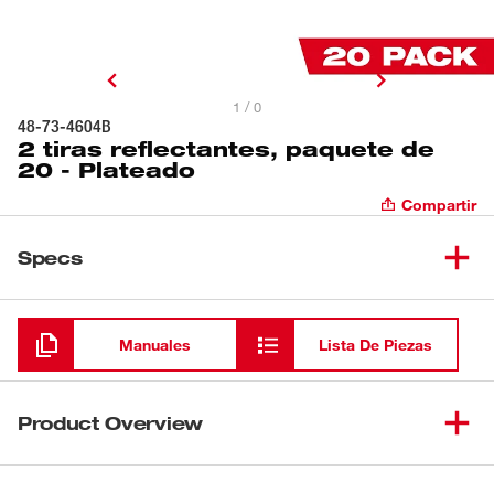
1 / 0
48-73-4604B
2 tiras reflectantes, paquete de
20 - Plateado
Compartir
Specs
Cargando
Manuales
Lista De Piezas
Product Overview
Nuestras 2 tiras reflectantes proporcionan alta visibilidad