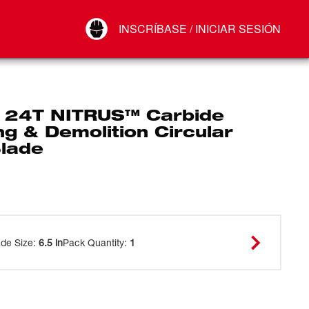
Your Account
INSCRÍBASE / INICIAR SESIÓN
Conectar
Cerrar sesión
” 24T NITRUS™ Carbide
g & Demolition Circular
lade
ade Size
:
6.5 in
Pack Quantity
:
1