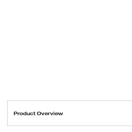
Product Overview
Fastest Cutting. Longest Life.