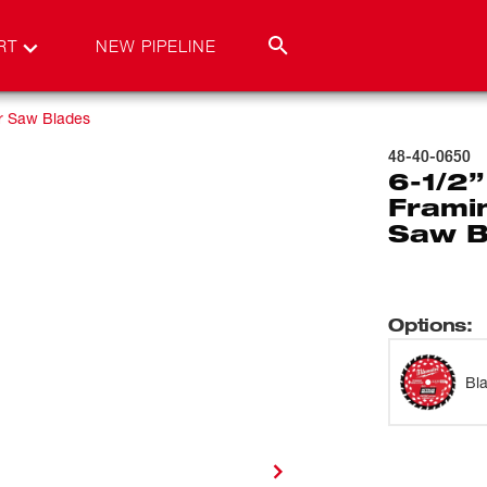
RT
NEW PIPELINE
ar Saw Blades
48-40-0650
6-1/2
Framin
Saw B
Options
:
Bl