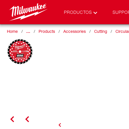
PRODUCTOS
SUPPO
Home
…
Products
Accessories
Cutting
Circul