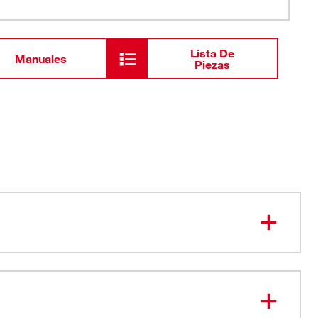
Lista De
Manuales
Piezas
+STOP LOCK™: las mordazas de la abrazadera no se
material de lugar de trabajo
s de polímero diseñadas: geometría de almohadilla