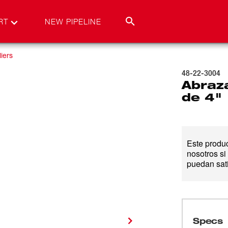
RT
NEW PIPELINE
iers
48-22-3004
Abraz
de 4"
Este produ
nosotros si
puedan sat
Specs