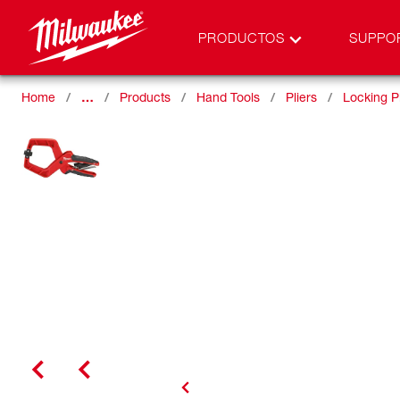
PRODUCTOS
SUPPO
Home
…
Products
Hand Tools
Pliers
Locking Pl