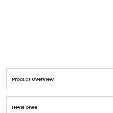
Product Overview
Las abrazaderas de mano +STOP LOCK™ deMilwaukee® n
aplique la fuerza de abrazadera. El mecanismo de libe
liberación fácil con una mano y la máxima potencia d
Revisiones
Milwaukee, que están hechas con almohadillas de polím