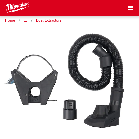
…
Home
Dust Extractors