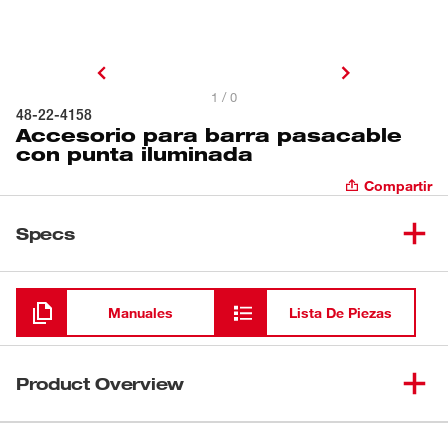
1 / 0
48-22-4158
Accesorio para barra pasacable
con punta iluminada
Compartir
Specs
Cargando
Manuales
Lista De Piezas
Product Overview
Nuestro accesorio para barra pasacable con punta