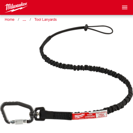
…
Home
Tool Lanyards