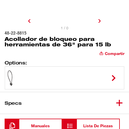
1 / 0
48-22-8815
Acollador de bloqueo para
herramientas de 36" para 15 lb
Compartir
Options
:
Specs
Cargando
Manuales
Lista De Piezas