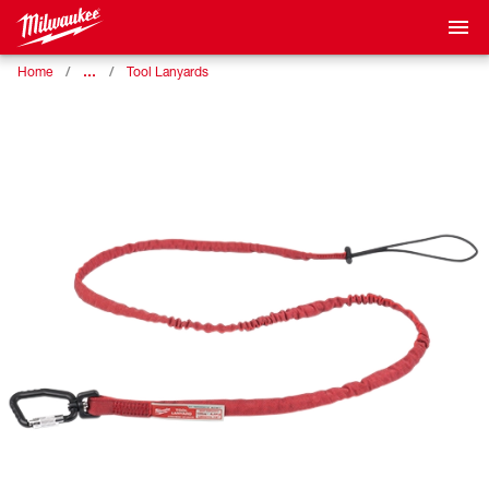
…
Home
Tool Lanyards