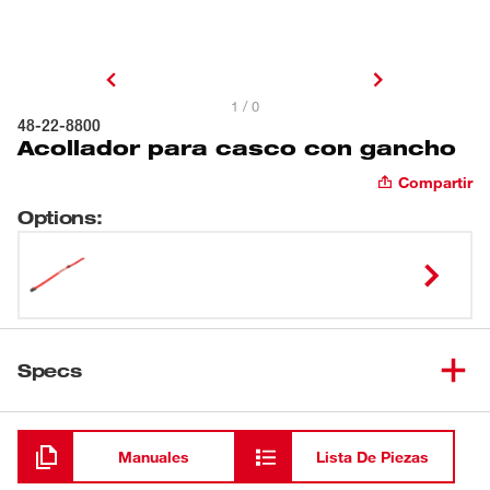
1 / 0
48-22-8800
Acollador para casco con gancho
Compartir
Options
:
Specs
Cargando
Manuales
Lista De Piezas