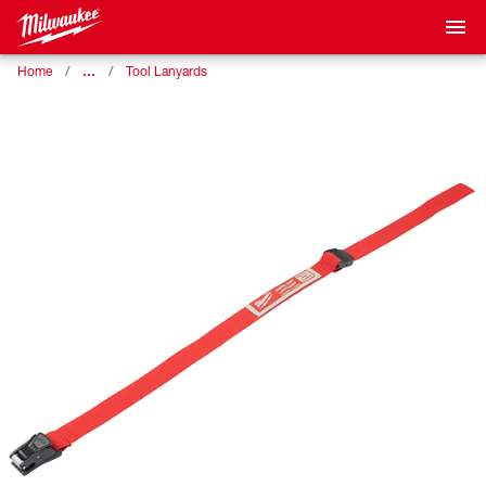
…
Home
Tool Lanyards