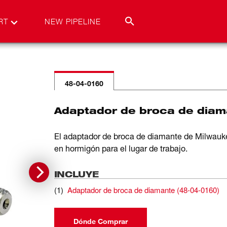
RT
NEW PIPELINE
48-04-0160
Adaptador de broca de diam
El adaptador de broca de diamante de Milwauk
en hormigón para el lugar de trabajo.
INCLUYE
(
1
)
Adaptador de broca de diamante
(
48-04-0160
)
Dónde Comprar