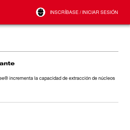
Your Account
INSCRÍBASE / INICIAR SESIÓN
Conectar
Cerrar sesión
ante
ee® incrementa la capacidad de extracción de núcleos