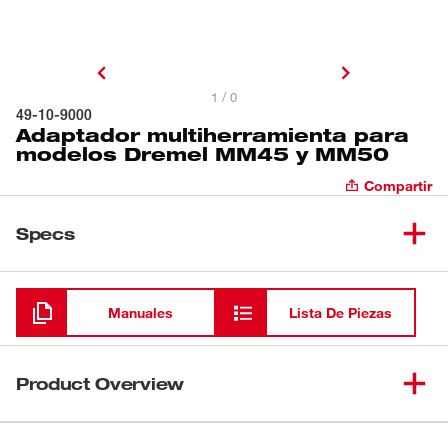
1 / 0
49-10-9000
Adaptador multiherramienta para
modelos Dremel MM45 y MM50
Compartir
Specs
Cargando
Manuales
Lista De Piezas
Product Overview
Nuestro paquete de 5 adaptadores de hoja OPEN-LOK™