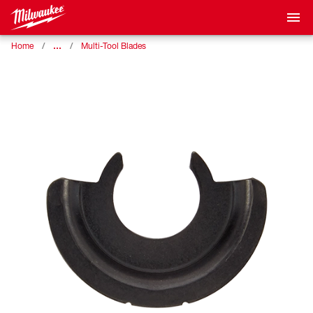
…
Home
Multi-Tool Blades