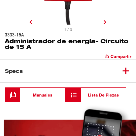
1 / 0
3333-15A
Administrador de energía– Circuito
de 15 A
Compartir
Specs
Cargando
Manuales
Lista De Piezas