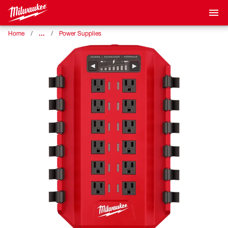
…
Home
Power Supplies