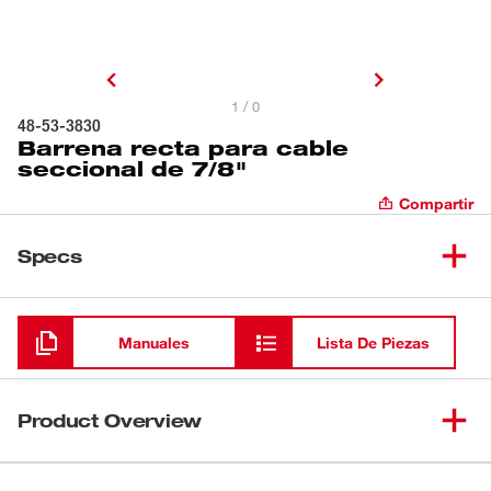
1 / 0
48-53-3830
Barrena recta para cable
seccional de 7/8"
Compartir
Specs
Cargando
Manuales
Lista De Piezas
Product Overview
Nuestra barrena recta está diseñada para ser el primer