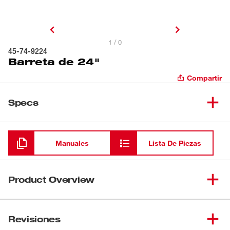
1 / 0
45-74-9224
Barreta de 24"
Compartir
Specs
Cargando
Manuales
Lista De Piezas
Product Overview
Nuestra palanca de 24" cuenta con un diseño de viga en I
para obtener hasta un 40% más de fuerza de palanca. El
Revisiones
núcleo totalmente metálico de la palanca mejora la