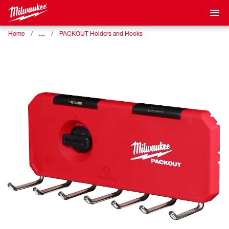
…
Home
PACKOUT Holders and Hooks