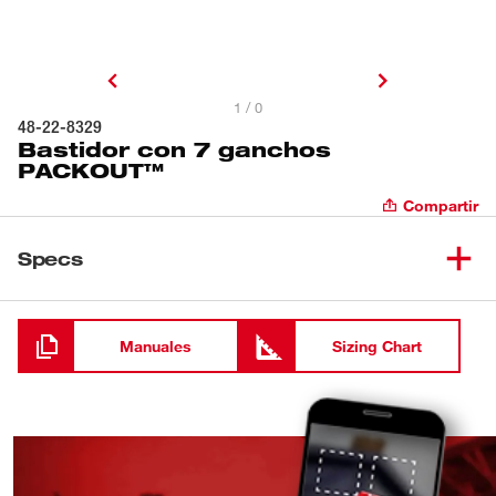
1 / 0
48-22-8329
Bastidor con 7 ganchos
PACKOUT™
Compartir
Specs
Cargando
Manuales
Sizing Chart