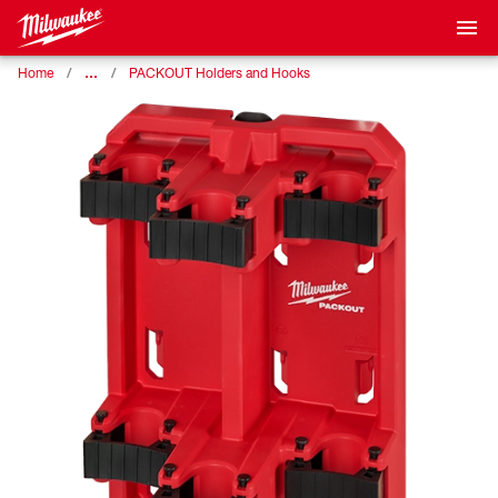
…
Home
PACKOUT Holders and Hooks