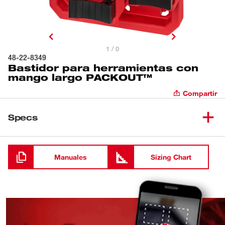
1 / 0
48-22-8349
Bastidor para herramientas con
mango largo PACKOUT™
Compartir
Specs
Cargando
Manuales
Sizing Chart