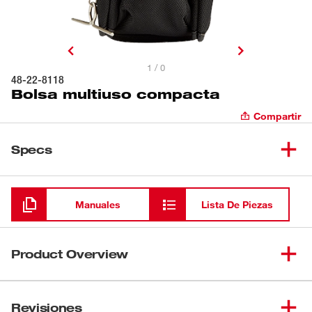
1 / 0
48-22-8118
Bolsa multiuso compacta
Compartir
Specs
Cargando
Manuales
Lista De Piezas
Product Overview
La bola multiuso compacta de Milwaukee Tool está
específicamente diseñada para brindar una solución de
Revisiones