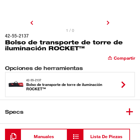
1 / 0
42-55-2137
Bolso de transporte de torre de
iluminación ROCKET™
Compartir
Opciones de herramientas
42-55-2137
Bolso de transporte de torre de iluminación
ROCKET™
Specs
Cargando
Manuales
Lista De Piezas