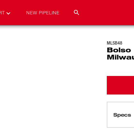
RT
NEW PIPELINE
MLSB48
Bolso 
Milwa
Specs
Cargando