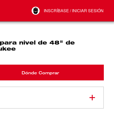
Your Account
INSCRÍBASE / INICIAR SESIÓN
Conectar
Cerrar sesión
para nivel de 48" de
ukee
Dónde Comprar