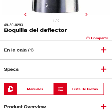
1 / 0
49-80-0293
Boquilla del deflector
Compartir
En la caja (1)
(
1
)
Boquilla del deflector
49-80-0293
Specs
Cargando
Manuales
Lista De Piezas
Product Overview