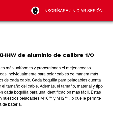
Your Account
INSCRÍBASE / INICIAR SESIÓN
Conectar
Cerrar sesión
XHHW de aluminio de calibre 1/0
s más uniformes y proporcionan el mejor acceso.
as individualmente para pelar cables de manera más
os de cada cable. Cada boquilla para pelacables cuenta
ar el tamaño del cable. Además, el tamaño, material y tipo
n cada boquilla para una identificación más fácil. Estas
on nuestros pelacables M18™ y M12™, lo que le permite
 de batería.