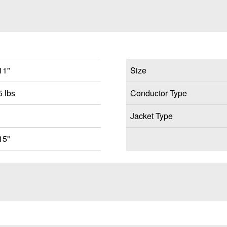
11"
Size
 lbs
Conductor Type
Jacket Type
15"