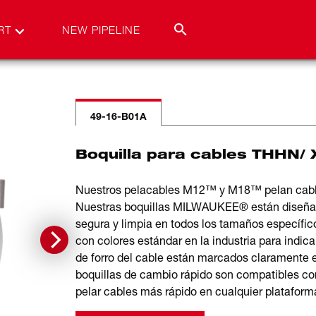
RT
NEW PIPELINE
49-16-B01A
Boquilla para cables THHN/ 
Nuestros pelacables M12™ y M18™ pelan cable
Nuestras boquillas MILWAUKEE® están diseñad
segura y limpia en todos los tamaños específic
con colores estándar en la industria para indic
de forro del cable están marcados claramente e
boquillas de cambio rápido son compatibles c
pelar cables más rápido en cualquier plataforma