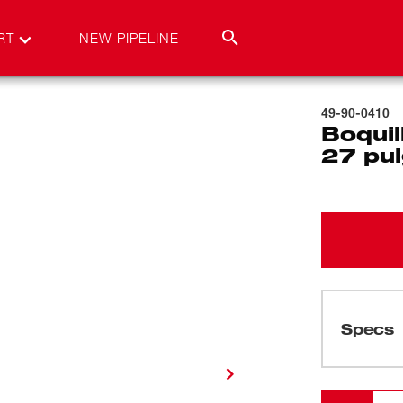
RT
NEW PIPELINE
49-90-0410
Boquil
27 pu
Specs
Cargando