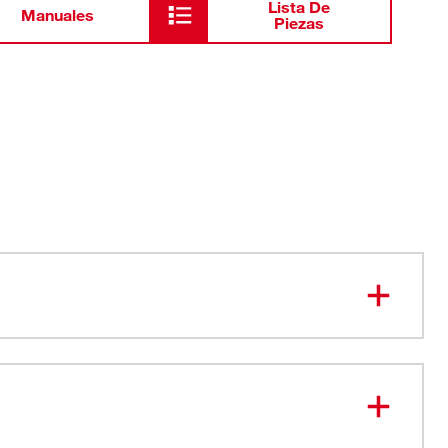
Lista De
Manuales
Piezas
 la parte de atrás de los radiadores y otros espacios
 alcanzar
a mangueras de 1-1/2 pulg. de diámetro interno