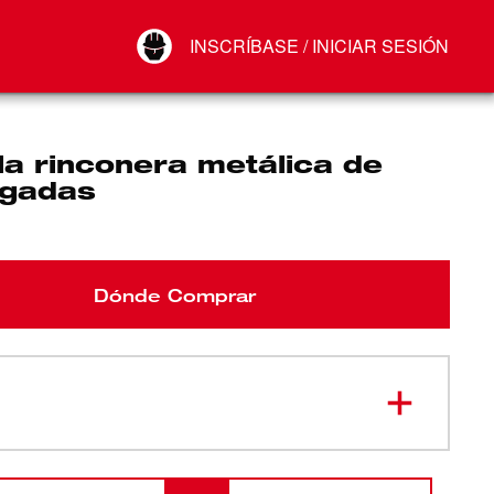
Your Account
INSCRÍBASE / INICIAR SESIÓN
Conectar
Cerrar sesión
la rinconera metálica de
lgadas
Dónde Comprar