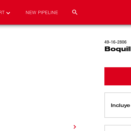
RT
NEW PIPELINE
49-16-2806
Boquil
Incluye