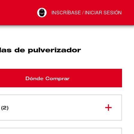
Your Account
INSCRÍBASE / INICIAR SESIÓN
Conectar
Cerrar sesión
las de pulverizador
Dónde Comprar
 (2)