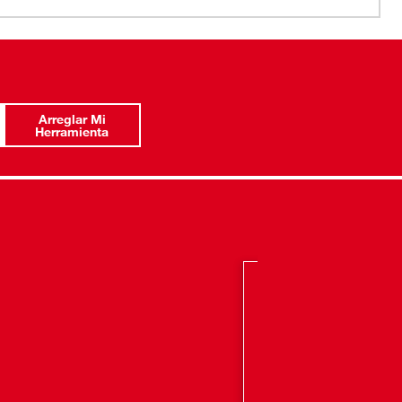
 mayor control en aplicaciones específicas
 ajustable permite patrones de pulverización desde
no hasta chorro recto y niebla
 del abanico ofrece un patrón de pulverización amplio y
Arreglar Mi
Herramienta