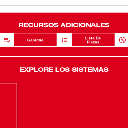
permitir un
La boquilla
forma de co
RECURSOS ADICIONALES
La boquilla
plano
Lista De
Garantía
Piezas
EXPLORE LOS SISTEMAS