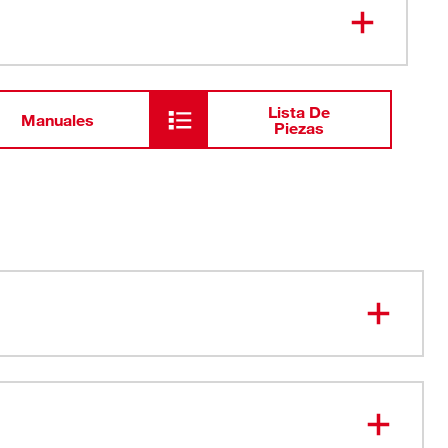
Boquilla ajustable
Boquilla de abanico
Lista De
Manuales
Piezas
para pulverizadores de MILWAUKEE® (3019-21PS, 3019-
6-19PS, 2528-21G1, 2528-21G2)
 ajustable tiene una salida de diámetro pequeño para