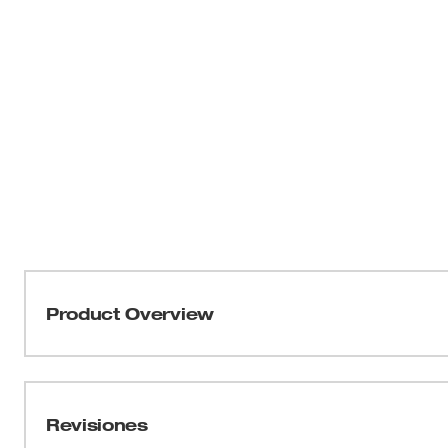
Product Overview
Nuestras boquillas adicionales para pulverizadores 
16-19PS, 2528-21G1, 2528-21G2). El paquete incluye una
abanico. Las boquillas ajustables permiten una varieda
Revisiones
de cono hasta chorro recto y pulverización de niebla. L