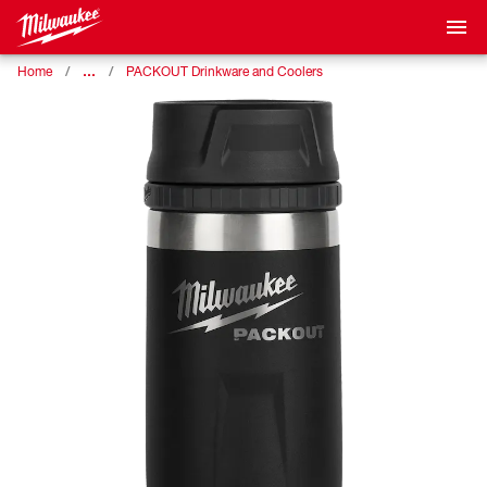
…
Home
PACKOUT Drinkware and Coolers