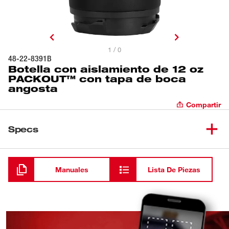
1 / 0
48-22-8391B
Botella con aislamiento de 12 oz
PACKOUT™ con tapa de boca
angosta
Compartir
Specs
Cargando
Manuales
Lista De Piezas