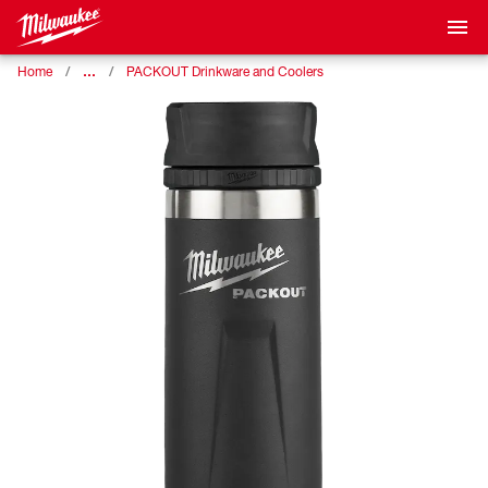
…
Home
PACKOUT Drinkware and Coolers