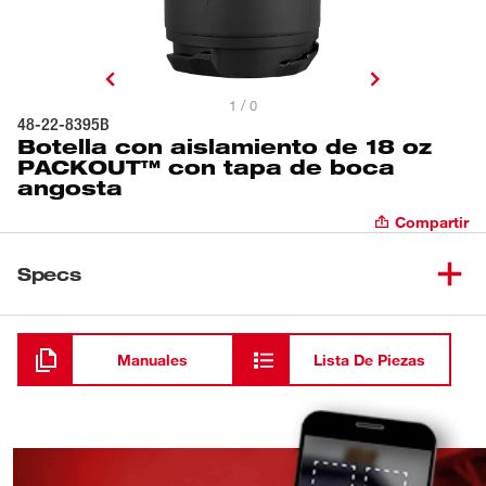
1 / 0
48-22-8395B
Botella con aislamiento de 18 oz
PACKOUT™ con tapa de boca
angosta
Compartir
Specs
Cargando
Manuales
Lista De Piezas