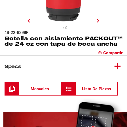
1 / 0
48-22-8396R
Botella con aislamiento PACKOUT™
de 24 oz con tapa de boca ancha
Compartir
Specs
Cargando
Manuales
Lista De Piezas