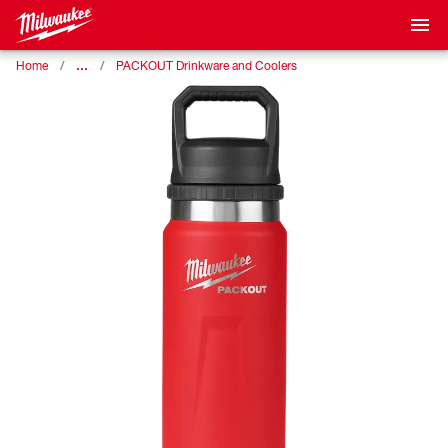
…
Home
PACKOUT Drinkware and Coolers