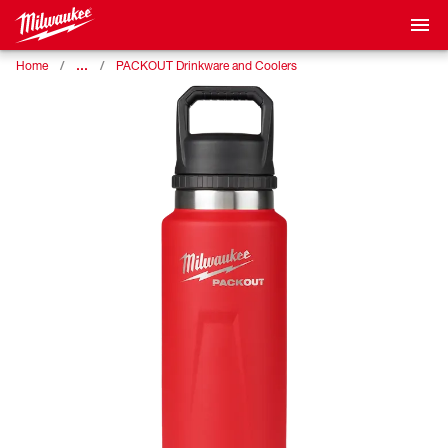
…
Home
PACKOUT Drinkware and Coolers