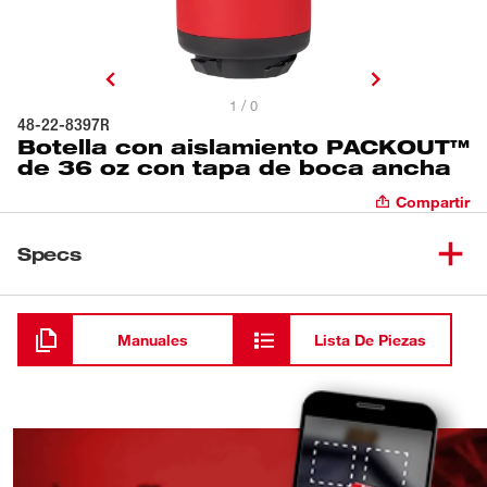
1 / 0
48-22-8397R
Botella con aislamiento PACKOUT™
de 36 oz con tapa de boca ancha
Compartir
Specs
Cargando
Manuales
Lista De Piezas