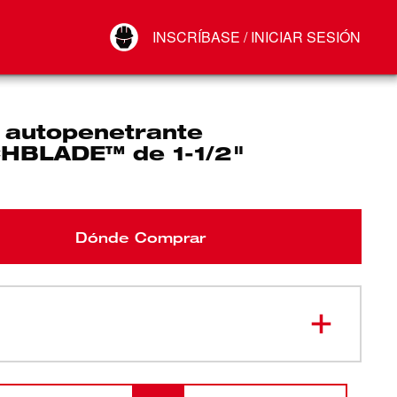
Your Account
INSCRÍBASE / INICIAR SESIÓN
Conectar
Cerrar sesión
 autopenetrante
HBLADE™ de 1-1/2"
Dónde Comprar