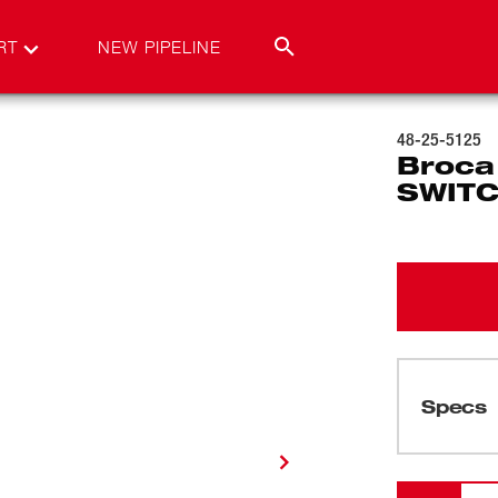
RT
NEW PIPELINE
48-25-5125
Broca
SWITC
Specs
Cargando