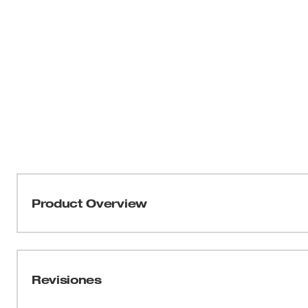
Product Overview
La broca autopenetrante SwitchBlade™ de Milwaukee® 
y proporciona una vida útil hasta 2 veces más prolongad
requiera realizar cortes repetitivos de orificios grande
Revisiones
permiten quitar y reemplazar las hojas en vez de volver 
cada cambio rápido y conveniente de la hoja de acero 