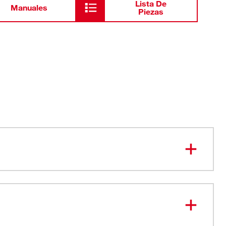
Lista De
Manuales
Piezas
 superior: las hojas se reemplazan fácilmente para
ar una broca nueva según la demanda
más rápida: el diseño agresivo de los tornillos de
ite que la broca atraviese la madera más rápido