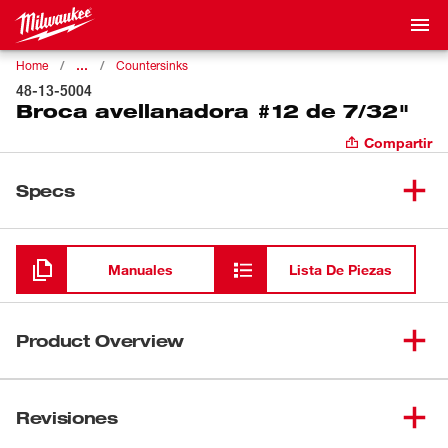
…
Home
Countersinks
48-13-5004
Broca avellanadora #12 de 7/32"
Compartir
Specs
Cargando
Manuales
Lista De Piezas
Product Overview
Nuestro avellanador #12 cuenta con una broca de 7/32".
La broca es ideal para perforar previamente y avellanar.
Revisiones
Los vástagos hexagonales de cambio rápido de 1/4"