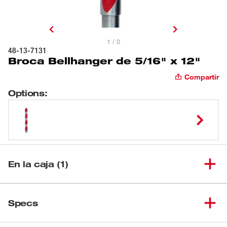
1 / 0
48-13-7131
Broca Bellhanger de 5/16" x 12"
Compartir
Options
:
En la caja (1)
Broca Bellhanger de 5/16" x
(
1
)
48-13-7131
Specs
12"
Cargando