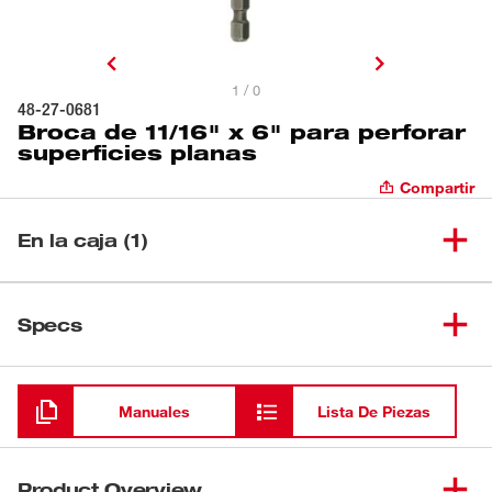
1 / 0
48-27-0681
Broca de 11/16" x 6" para perforar
superficies planas
Compartir
En la caja (1)
Broca de 11/16" x 6" para
(
1
)
48-27-0681
Specs
perforar superficies planas
Cargando
Manuales
Lista De Piezas
Product Overview