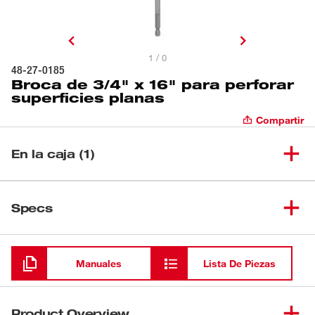
1 / 0
48-27-0185
Broca de 3/4" x 16" para perforar
superficies planas
Compartir
En la caja (1)
Broca de 3/4" x 16" para
(
1
)
48-27-0185
Specs
perforar superficies planas
Cargando
Manuales
Lista De Piezas
Product Overview