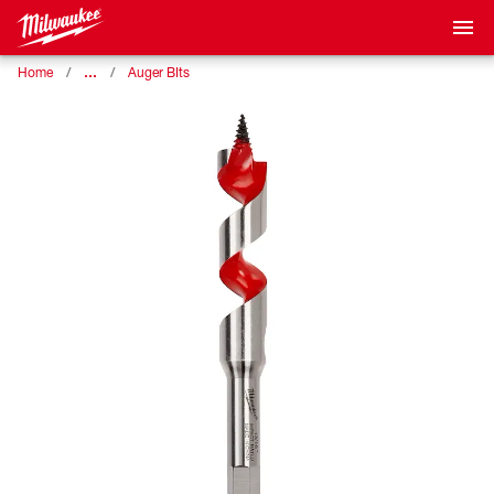
…
Home
Auger BIts