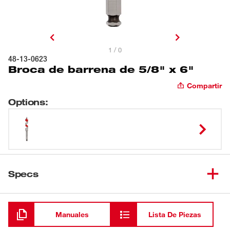
1 / 0
48-13-0623
Broca de barrena de 5/8" x 6"
Compartir
Options
:
Specs
Cargando
Manuales
Lista De Piezas