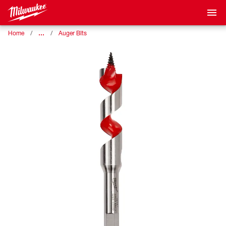
…
Home
Auger BIts