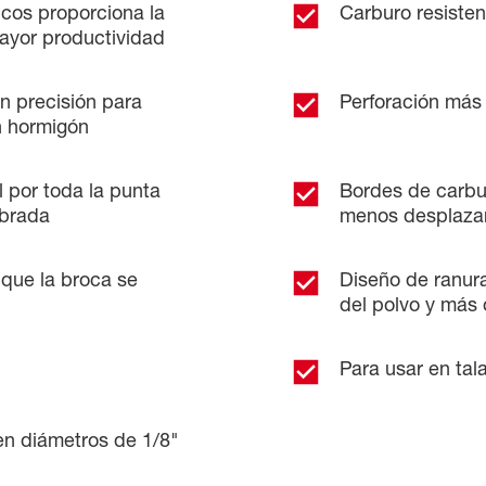
os proporciona la
Carburo resisten
ayor productividad
n precisión para
Perforación más f
n hormigón
l por toda la punta
Bordes de carbu
ibrada
menos desplazam
que la broca se
Diseño de ranura
del polvo y más o
Para usar en tal
en diámetros de 1/8"