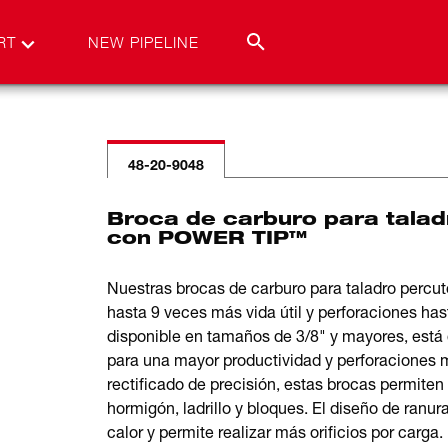
RT
NEW PIPELINE
48-20-9048
Broca de carburo para taladr
con POWER TIP™
Nuestras brocas de carburo para taladro percut
hasta 9 veces más vida útil y perforaciones h
disponible en tamaños de 3/8" y mayores, está
para una mayor productividad y perforaciones m
rectificado de precisión, estas brocas permite
hormigón, ladrillo y bloques. El diseño de ranur
calor y permite realizar más orificios por carg