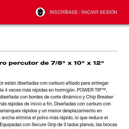
Your Account
INSCRÍBASE / INICIAR SESIÓN
Conectar
Cerrar sesión
o percutor de 7/8" x 10" x 12"
or están diseñadas con carburo afilado para entregar
asta 4 veces más rápidas en hormigón. POWER TIP™,
 diseñada con bordes de corte dinámico y Chip Breaker
ás rápidas de inicio a fin. Diseñadas con carburo con
n arranques rápidos y un menor desplazamiento en
a ancha elimina el polvo más rápido, lo que reduce el
a. Equipadas con Secure Grip de 3 lados planos, las brocas