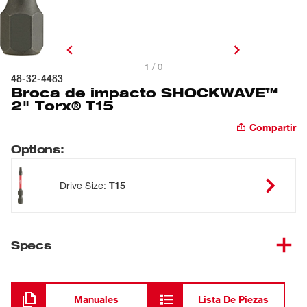
1 / 0
48-32-4483
Broca de impacto SHOCKWAVE™
2" Torx® T15
Compartir
Options
:
Drive Size
:
T15
Specs
Cargando
Manuales
Lista De Piezas