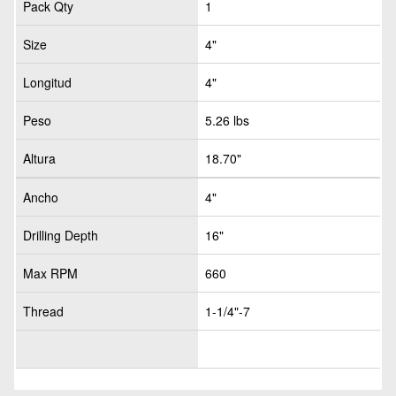
Pack Qty
1
Size
4"
Longitud
4"
Peso
5.26 lbs
Altura
18.70"
Ancho
4"
Drilling Depth
16"
Max RPM
660
Thread
1-1/4"-7