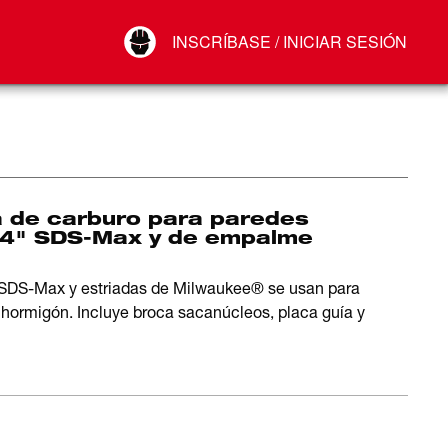
Your Account
INSCRÍBASE / INICIAR SESIÓN
Conectar
Cerrar sesión
a de carburo para paredes
 4" SDS-Max y de empalme
 SDS-Max y estriadas de Milwaukee® se usan para
 y hormigón. Incluye broca sacanúcleos, placa guía y