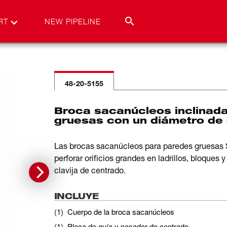
RT
NEW PIPELINE
48-20-5155
Broca sacanúcleos inclinad
gruesas con un diámetro de
Las brocas sacanúcleos para paredes gruesas
perforar orificios grandes en ladrillos, bloques
clavija de centrado.
INCLUYE
(
1
)
Cuerpo de la broca sacanúcleos
(
1
)
Placa de guía y pasador de centrado