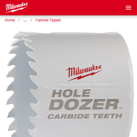
…
Home
Carbide Tipped