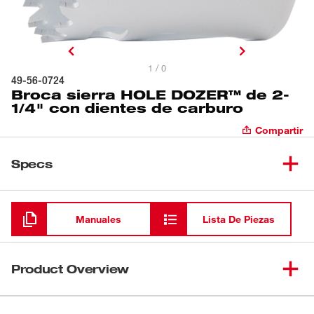
1 / 0
49-56-0724
Broca sierra HOLE DOZER™ de 2-
1/4" con dientes de carburo
Compartir
Specs
Cargando
Manuales
Lista De Piezas
Product Overview
Nuestras brocas sierra HOLE DOZER™ con dientes de