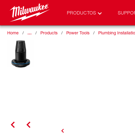
PRODUCTOS
SUPPO
Home
…
Products
Power Tools
Plumbing Installati