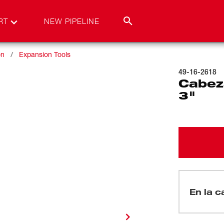
RT
NEW PIPELINE
on
Expansion Tools
49-16-2618
Cabez
3"
En la ca