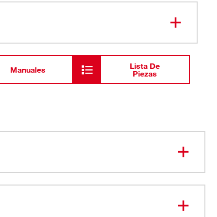
Cabezal de expansión ProPEX® de
49-16-
2618
3"
Lista De
Manuales
Piezas
 con la herramienta de expansión ProPEX® FORCE
8™ de 2" a 3"
con óxido negro para ofrecer resistencia a las