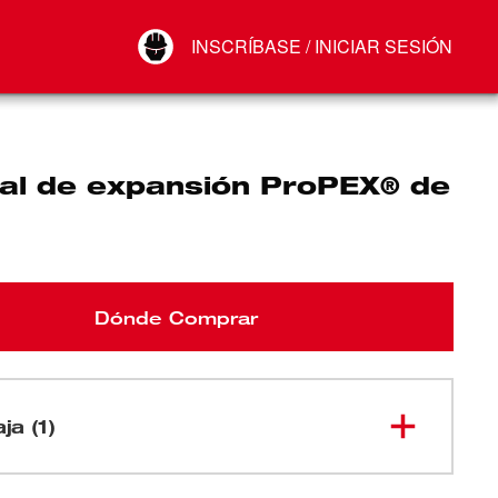
Your Account
INSCRÍBASE / INICIAR SESIÓN
Conectar
Cerrar sesión
al de expansión ProPEX® de
Dónde Comprar
ja (1)