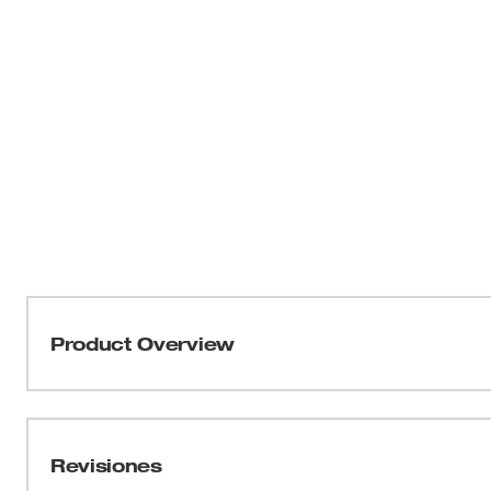
Product Overview
Los cabezales de expansión ProPEX® de 2”, 2-1/2” y 3”
expandir de manera uniforme la tubería PEX de gran t
Estos cabezales con compatibles con la herramienta d
Revisiones
FORCE LOGIC™ M18™ de 2" a 3" Cada cabezal está reve